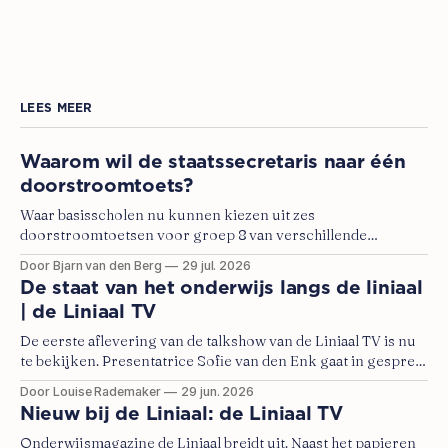
LEES MEER
Waarom wil de staatssecretaris naar één
doorstroomtoets?
Waar basisscholen nu kunnen kiezen uit zes
doorstroomtoetsen voor groep 8 van verschillende
aanbieders, heeft staatssecretaris Judith Tielen (VVD) het
Door Bjarn van den Berg
29 jul. 2026
voornemen om in schooljaar 2029-2030 over te gaan naar
De staat van het onderwijs langs de liniaal
een stelsel met een doorstroomtoets van één aanbieder.
| de Liniaal TV
De eerste aflevering van de talkshow van de Liniaal TV is nu
te bekijken. Presentatrice Sofie van den Enk gaat in gesprek
over onderwijsthema's met tafelgasten Marjolein Moorman
Door Louise Rademaker
29 jun. 2026
(Kamerlid Pro), Eva Naaijkens (schoolleider Alan
Nieuw bij de Liniaal: de Liniaal TV
Turingschool), David Roelofs (programmamanager Stichting
Meer Leren op School) en Peter Langerak (hoofd onderzoek
Onderwijsmagazine de Liniaal breidt uit. Naast het papieren