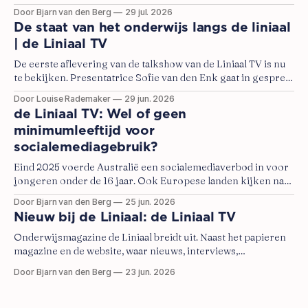
aanbieders, heeft staatssecretaris Judith Tielen (VVD) het
Door Bjarn van den Berg
29 jul. 2026
voornemen om in schooljaar 2029-2030 over te gaan naar
De staat van het onderwijs langs de liniaal
een stelsel met een doorstroomtoets van één aanbieder.
| de Liniaal TV
De eerste aflevering van de talkshow van de Liniaal TV is nu
te bekijken. Presentatrice Sofie van den Enk gaat in gesprek
over onderwijsthema's met tafelgasten Marjolein Moorman
Door Louise Rademaker
29 jun. 2026
(Kamerlid Pro), Eva Naaijkens (schoolleider Alan
de Liniaal TV: Wel of geen
Turingschool), David Roelofs (programmamanager Stichting
minimumleeftijd voor
Meer Leren op School) en Peter Langerak (hoofd onderzoek
socialemediagebruik?
Eind 2025 voerde Australië een socialemediaverbod in voor
jongeren onder de 16 jaar. Ook Europese landen kijken naar
zo'n maatregel. Zo wil kabinet Jetten onderzoeken of een
Door Bjarn van den Berg
25 jun. 2026
minimumleeftijd voor het gebruik van apps als TikTok en
Nieuw bij de Liniaal: de Liniaal TV
Instagram ingevoerd kan worden in Europa.
Onderwijsmagazine de Liniaal breidt uit. Naast het papieren
magazine en de website, waar nieuws, interviews,
achtergrondverhalen en betogen over en uit het
Door Bjarn van den Berg
23 jun. 2026
onderwijsveld te lezen zijn, komt er nu ook de Liniaal TV.